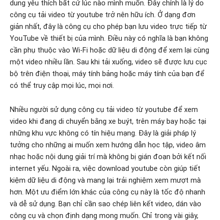
dung yêu thích bất cứ lúc nào mình muốn.
Đây chính là lý do
công cụ tải video từ youtube trở nên hữu ích. Ở dạng đơn
giản nhất, đây là công cụ cho phép bạn lưu video trực tiếp từ
YouTube về thiết bị của mình. Điều này có nghĩa là bạn không
cần phụ thuộc vào Wi-Fi hoặc dữ liệu di động để xem lại cùng
một video nhiều lần. Sau khi tải xuống, video sẽ được lưu cục
bộ trên điện thoại, máy tính bảng hoặc máy tính của bạn để
có thể truy cập mọi lúc, mọi nơi.
Nhiều người sử dụng công cụ tải video từ youtube để xem
video khi đang di chuyển bằng xe buýt, trên máy bay hoặc tại
những khu vực không có tín hiệu mạng. Đây là giải pháp lý
tưởng cho những ai muốn xem hướng dẫn học tập, video âm
nhạc hoặc nội dung giải trí mà không bị gián đoạn bởi kết nối
internet yếu. Ngoài ra, việc download youtube còn giúp tiết
kiệm dữ liệu di động và mang lại trải nghiệm xem mượt mà
hơn.
Một ưu điểm lớn khác của công cụ này là tốc độ nhanh
và dễ sử dụng. Bạn chỉ cần sao chép liên kết video, dán vào
công cụ và chọn định dạng mong muốn. Chỉ trong vài giây,