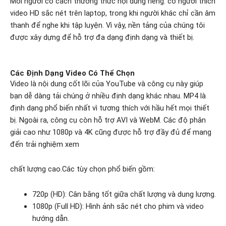
Mỗi người có cách thưởng thức nội dung riêng: có người thích
video HD sắc nét trên laptop, trong khi người khác chỉ cần âm
thanh để nghe khi tập luyện. Vì vậy, nền tảng của chúng tôi
được xây dựng để hỗ trợ đa dạng định dạng và thiết bị.
Các Định Dạng Video Có Thể Chọn
Video là nội dung cốt lõi của YouTube và công cụ này giúp
bạn dễ dàng tải chúng ở nhiều định dạng khác nhau. MP4 là
định dạng phổ biến nhất vì tương thích với hầu hết mọi thiết
bị.
Ngoài ra, công cụ còn hỗ trợ AVI và WebM. Các độ phân
giải cao như 1080p và 4K cũng được hỗ trợ đầy đủ để mang
đến trải nghiệm xem
chất lượng cao.
Các tùy chọn phổ biến gồm:
720p (HD): Cân bằng tốt giữa chất lượng và dung lượng.
1080p (Full HD): Hình ảnh sắc nét cho phim và video
hướng dẫn.