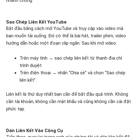
nhanh chóng.
Sao Chép Liên Kết YouTube
Bắt đầu bằng cách mở YouTube và truy cập vào video mà
bạn muốn tải xuống. Đó có thể là bài hát, trailer phim, video
hướng dẫn hoặc một đoạn clip ngắn. Sau khi mở video:
Trên máy tính → sao chép liên kết từ thanh địa chỉ
trình duyệt.
Trên điện thoại → nhấn “Chia sẻ” và chọn “Sao chép
liên kết”.
Liên kết là thứ duy nhất bạn cần để bắt đầu quá trình. Không
cần tài khoản, không cần mật khẩu và cũng không cần cài đặt
phức tạp.
Dán Liên Kết Vào Công Cụ
Tiếp theo, quay lại trang web của chúng tôi và dán liên kết đã