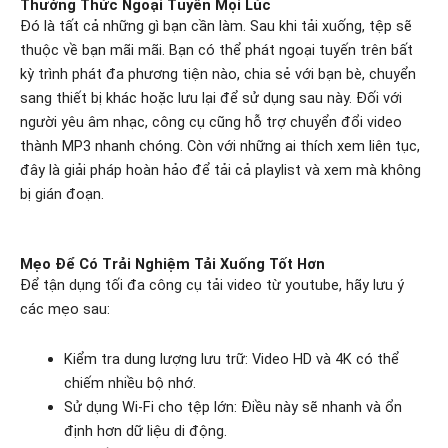
Thưởng Thức Ngoại Tuyến Mọi Lúc
Đó là tất cả những gì bạn cần làm. Sau khi tải xuống, tệp sẽ
thuộc về bạn mãi mãi. Bạn có thể phát ngoại tuyến trên bất
kỳ trình phát đa phương tiện nào, chia sẻ với bạn bè, chuyển
sang thiết bị khác hoặc lưu lại để sử dụng sau này. Đối với
người yêu âm nhạc, công cụ cũng hỗ trợ chuyển đổi video
thành MP3 nhanh chóng. Còn với những ai thích xem liên tục,
đây là giải pháp hoàn hảo để tải cả playlist và xem mà không
bị gián đoạn.
Mẹo Để Có Trải Nghiệm Tải Xuống Tốt Hơn
Để tận dụng tối đa công cụ tải video từ youtube, hãy lưu ý
các mẹo sau:
Kiểm tra dung lượng lưu trữ: Video HD và 4K có thể
chiếm nhiều bộ nhớ.
Sử dụng Wi-Fi cho tệp lớn: Điều này sẽ nhanh và ổn
định hơn dữ liệu di động.